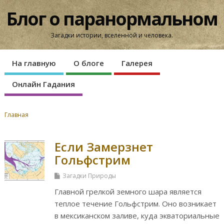
Блог о паранормальном
Загадки истории, вселенной и человека.
На главную
О блоге
Галерея
Онлайн Гадания
Главная
Если Замерзнет
Гольфстрим
Загадки Природы
Главной грелкой земного шара является
теплое течение Гольфстрим. Оно возникает
в мексиканском заливе, куда экваториальные