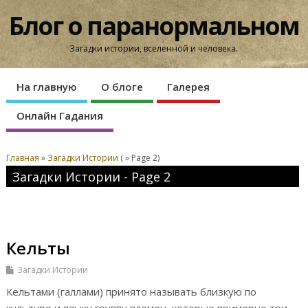
Блог о паранормальном
Загадки истории, вселенной и человека.
На главную
О блоге
Галерея
Онлайн Гадания
Главная
»
Загадки Истории
( » Page 2)
Загадки Истории - Page 2
Кельты
Загадки Истории
Кельтами (галлами) принято называть близкую по